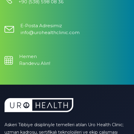
+90 (538) 598 08 36
E-Posta Adresimiz
info@urohealthclinic.com
Hemen
Randevu Alın!
Askeri Tıbbiye disipliniyle temelleri atılan Uro Health Clinic;
uzman kadrosu, sertifikalı teknolojileri ve ekip çalışması