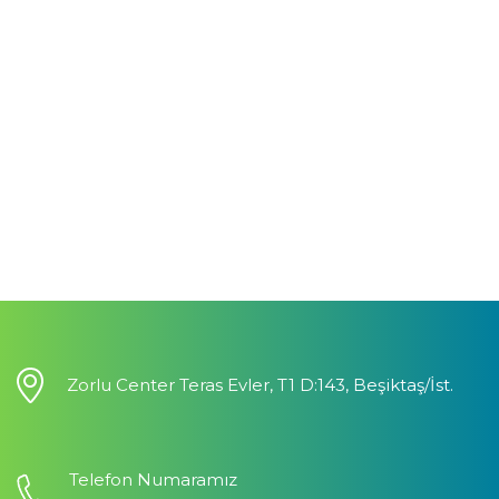
Zorlu Center Teras Evler, T1 D:143, Beşiktaş/İst.
Telefon Numaramız