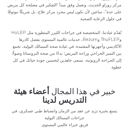
مركز زورلو الحديث، ونعمل وفق مبدأ “التفكير في مصلحة كل مريض
على حدة”، ساعين لأن نكون ليس مجرد مركز علاج، بل شريكًا موثوقًا
في حلول الرعاية الصحية.
تُقدّم عيادتنا، المتخصصة في جراحات الليزر المتطورة مثل HoLEP
وThuFLEP وRezum، خدمات عالمية المستوى بفضل كادرها
الأكاديمي وأجهزتها المعتمدة. في عيادة صحة المسالك البولية، نجمع
بين التميز الجراحي وراحة المريض؛ بدءًا من صحة البروستاتا وصولًا
إلى الجراحة الروبوتية، نسعى جاهدين لتحسين جودة حياتك في كل
خطوة.
خبير في هذا المجال
أعضاء هيئة
التدريس لدينا
يتمتع بخبرة تزيد عن عقد من الزمان وانضباط طبي عسكري، في
جراحات المسالك البولية
فريق خبراء عالمي المستوى.