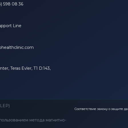
) 598 08 36
upport Line
healthclinic.com
ter, Teras Evler, T1 D:143,
FLEP)
Соответствие закону о защите д
пользованием метода магнитно-