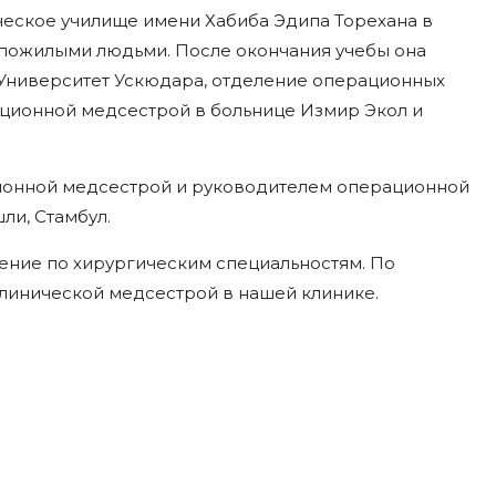
ческое училище имени Хабиба Эдипа Торехана в
 пожилыми людьми. После окончания учебы она
 Университет Ускюдара, отделение операционных
рационной медсестрой в больнице Измир Экол и
ационной медсестрой и руководителем операционной
ли, Стамбул.
ение по хирургическим специальностям. По
клинической медсестрой в нашей клинике.