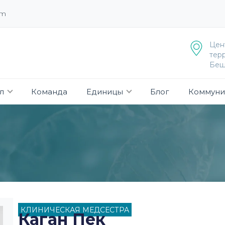
om
Цен
терр
Беш
л
Команда
Единицы
Блог
Коммуни
КЛИНИЧЕСКАЯ МЕДСЕСТРА
Каган Пек