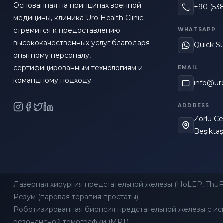
Основанная на принципах военной
+90 (538
медицины, клиника Uro Health Clinic
стремится к предоставлению
WHATSAPP
высококачественных услуг благодаря
Quick S
опытному персоналу,
сертифицированным технологиям и
EMAIL
командному подходу.
info@uro
ADDRESS
Zorlu Cen
Beşiktaş
Лазерная хирургия предстательной железы (HoLEP, Thu
Резум (паровая терапия простаты)
Роботизированная биопсия предстательной железы с ис
резонансной томографии (МРТ)