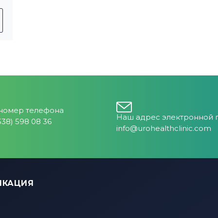
номер телефона
Наш адрес электронной 
538) 598 08 36
info@urohealthclinic.com
ИКАЦИЯ