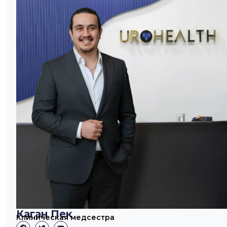
Каган Пек
Клиническая медсестра