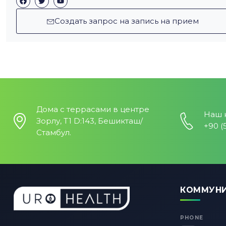
Создать запрос на запись на прием
Дома с террасами в центре
Наш 
Зорлу, T1 D:143, Бешикташ/
+90 (
Стамбул.
КОММУН
PHONE