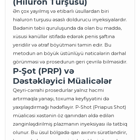
(Hiluron Turşusu)
Ən çox yayılmış və etibarlı üsullardan biri
hialuron turşusu əsaslı doldurucu inyeksiyalardır.
Bədənin təbii quruluşunda da olan bu maddə,
xüsusi kanüllər istifadə edərək penis şaftına
yeridilir və ətraf böyütməni təmin edir. Bu
metodun ən böyük üstünlüyü nəticələrin dərhal
görünməsi və prosedurun geri çevrilə bilməsidir.
P-Şot (PRP) və
Dəstəkləyici Müalicələr
Qeyri-cərrahi prosedurlar yalnız həcmi
artırmaqla yanaşı, toxuma keyfiyyətini də
yaxşılaşdırmağı hədəfləyir. P-Shot (Priapus Shot)
müalicəsi xəstənin öz qanından əldə edilən
zənginləşdirilmiş plazmanın inyeksiyası ilə tətbiq
olunur. Bu üsul bölgədə qan axınını sürətləndirir,