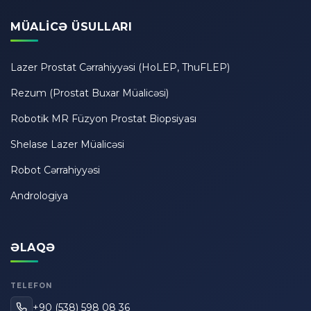
MÜALICƏ ÜSULLARI
Lazer Prostat Cərrahiyyəsi (HoLEP, ThuFLEP)
Rezum (Prostat Buxar Müalicəsi)
Robotik MR Füzyon Prostat Biopsiyası
Shelase Lazer Müalicəsi
Robot Cərrahiyyəsi
Andrologiya
ƏLAQƏ
TELEFON
+90 (538) 598 08 36