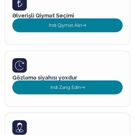
Əlverişli Qiymət Seçimi
İndi Qiymət Alın
Gözləmə siyahısı yoxdur
İndi Zəng Edin