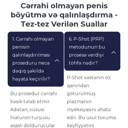
Cərrahi olmayan penis
böyütmə və qalınlaşdırma -
Tez-tez Verilən Suallar
1. Cərrahi olmayan
6. P-Shot (PRP)
penisin
metodunun bu
qalınlaşdırılması
prosesə verdiyi
proseduru necə
töhfə nədir?
dəqiq şəkildə
P-Shot xəstənin öz
həyata keçirilir?
qanından
Bu prosedur cərrahi
götürülmüş
kəsik tələb etmir.
plazmanın
Adətən, xüsusi
inyeksiyasını əhatə
hialuron turşusu
edir. Bu üsul toxuma
əsaslı doldurucular
keyfiyyətini