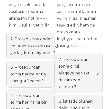
və ya nazik kanüllər
yaxşılaşdırır, qan
vasitəsilə toxuma
axınını sürətləndirir
altına P-Shot (PRP)
və həm qalınlaşmanı
kimi üsullar yeridilir.
təşviq edir, həm də
ereksiyanın
keyfiyyətinə müsbət
2. Prosedur nə qədər
təsir göstərir.
çəkir və xəstəxanaya
yerləşdirilməliyəmmi?
7. Prosedurdan
sonra cinsi
3. Prosedurdan
əlaqəyə nə vaxt
sonra nəticələr nə
davam edə
vaxt görünəcək?
bilərəm?
4. Prosedurdan
8. İstifadə olunan
sonra hər hansı bir
doldurucuların