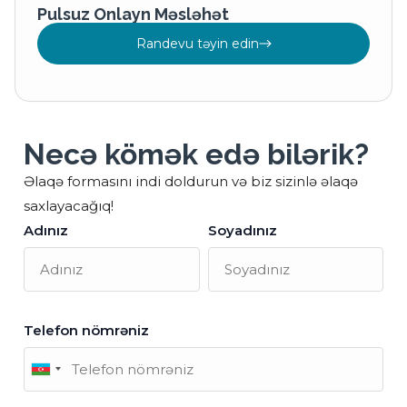
Pulsuz Onlayn Məsləhət
Randevu təyin edin
Necə kömək edə bilərik?
Əlaqə formasını indi doldurun və biz sizinlə əlaqə
saxlayacağıq!
Adınız
Soyadınız
Telefon nömrəniz
Azerbaijan
+994