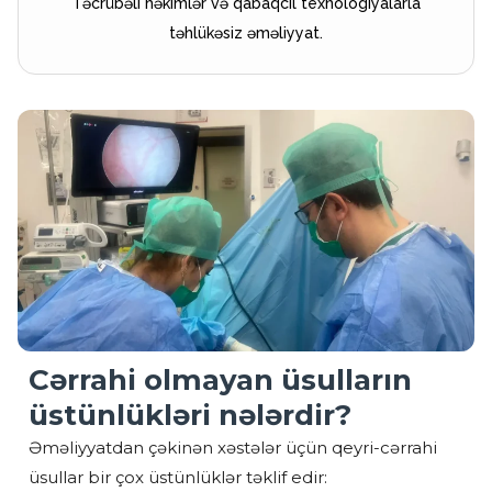
Təcrübəli həkimlər və qabaqcıl texnologiyalarla
təhlükəsiz əməliyyat.
Cərrahi olmayan üsulların
üstünlükləri nələrdir?
Əməliyyatdan çəkinən xəstələr üçün qeyri-cərrahi
üsullar bir çox üstünlüklər təklif edir: