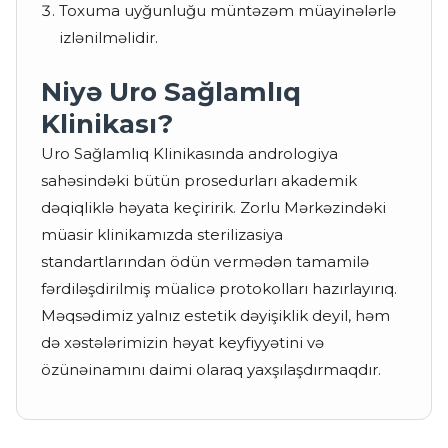
Toxuma uyğunluğu müntəzəm müayinələrlə
izlənilməlidir.
Niyə Uro Sağlamlıq
Klinikası?
Uro Sağlamlıq Klinikasında andrologiya
sahəsindəki bütün prosedurları akademik
dəqiqliklə həyata keçiririk. Zorlu Mərkəzindəki
müasir klinikamızda sterilizasiya
standartlarından ödün vermədən tamamilə
fərdiləşdirilmiş müalicə protokolları hazırlayırıq.
Məqsədimiz yalnız estetik dəyişiklik deyil, həm
də xəstələrimizin həyat keyfiyyətini və
özünəinamını daimi olaraq yaxşılaşdırmaqdır.