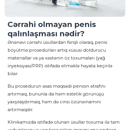
Cərrahi olmayan penis
qalınlaşması nədir?
Ənənəvi cərrahi üsullardan fərqli olaraq, penis
böyütmə prosedurları artıq xüsusi doldurucu
materiallar və ya xəstənin öz toxumaları (yağ
inyeksiyası/PRP) istifadə etməklə həyata keçirilə
bilər.
Bu prosedurun əsas məqsədi penisin ətrafını
artırmaq, bununla da həm estetik görünüşü
yaxşılaşdırmaq, həm də cinsi özünəinamını
artırmaqdır.
Klinikamızda istifadə olunan üsullar toxuma ilə tam
uyğunlaşan və yan təsir riskini minimuma endirən