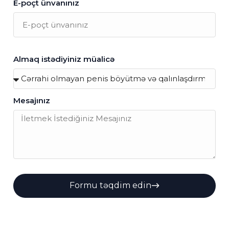
E-poçt ünvanınız
Almaq istədiyiniz müalicə
Mesajınız
Formu təqdim edin
Alternative: