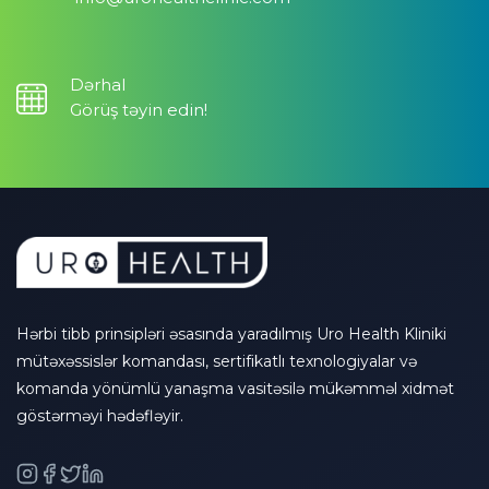
Dərhal
Görüş təyin edin!
Hərbi tibb prinsipləri əsasında yaradılmış Uro Health Kliniki
mütəxəssislər komandası, sertifikatlı texnologiyalar və
komanda yönümlü yanaşma vasitəsilə mükəmməl xidmət
göstərməyi hədəfləyir.