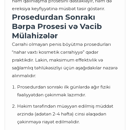
həm qalınlaşma prosesini dəstəkləyir, həm də
ereksiya keyfiyyətinə müsbət təsir göstərir.
Prosedurdan Sonrakı
Bərpa Prosesi və Vacib
Mülahizələr
Cərrahi olmayan penis böyütmə prosedurları
“nahar vaxtı kosmetik cərrahiyyə” qədər
praktikdir. Lakin, maksimum effektivlik və
sağlamlıq təhlükəsizliyi üçün aşağıdakılar nəzərə
alınmalıdır:
Prosedurdan sonrakı ilk günlərdə ağır fiziki
fəaliyyətdən çəkinmək lazımdır.
Həkim tərəfindən müəyyən edilmiş müddət
ərzində (adətən 2-4 həftə) cinsi əlaqədən
çəkinməyə riayət edilməlidir.