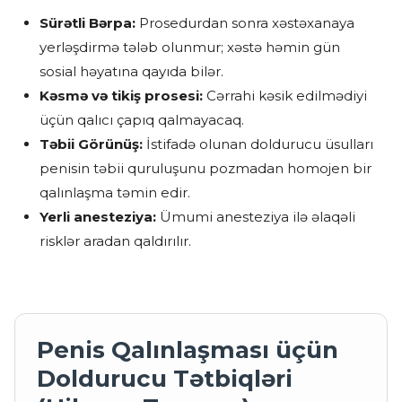
Sürətli Bərpa:
Prosedurdan sonra xəstəxanaya
yerləşdirmə tələb olunmur; xəstə həmin gün
sosial həyatına qayıda bilər.
Kəsmə və tikiş prosesi:
Cərrahi kəsik edilmədiyi
üçün qalıcı çapıq qalmayacaq.
Təbii Görünüş:
İstifadə olunan doldurucu üsulları
penisin təbii quruluşunu pozmadan homojen bir
qalınlaşma təmin edir.
Yerli anesteziya:
Ümumi anesteziya ilə əlaqəli
risklər aradan qaldırılır.
Penis Qalınlaşması üçün
Doldurucu Tətbiqləri