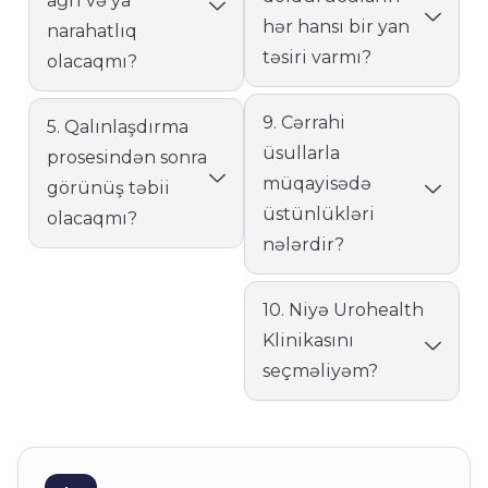
ağrı və ya
hər hansı bir yan
narahatlıq
təsiri varmı?
olacaqmı?
9. Cərrahi
5. Qalınlaşdırma
üsullarla
prosesindən sonra
müqayisədə
görünüş təbii
üstünlükləri
olacaqmı?
nələrdir?
10. Niyə Urohealth
Klinikasını
seçməliyəm?