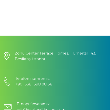
Zorlu Center Terrace Homes, T1, mənzil 143,
Beşiktaş, İstanbul
Telefon nömrəmiz
+90 (538) 598 08 36
E-poçt ünvanımız
info@urohealthclinic.com